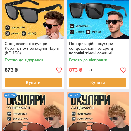
Сонцезахисні окуляри
Поляризаційні окуляри
Kdeam, поляризаційні Чорні
сонцезахисні полароїд
(КD 156)
чоловічі жіночі сонячні
KDEAM Navi для риболовлі
Готово до відправки
Готово до відправки
відпочинку полароід polaroid
873
873
₴
₴
950 ₴
Купити
Купити
–15%
–15%