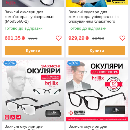
Захисні окуляри для
Захисні окуляри для
комп'ютера - універсальні
комп'ютера універсальні з
(Mod3560-2)
блокуванням блакитного
світла (SEN-ABG)
Готово до відправки
Готово до відправки
601,35
929,29
₴
₴
633 ₴
1 273 ₴
Купити
Купити
–28%
–26%
Захисні окуляри для
Захисні окуляри для