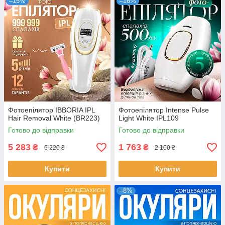
–15%
–16%
Фотоепілятор IBBORIA IPL
Фотоепілятор Intense Pulse
Hair Removal White (BR223)
Light White IPL109
Готово до відправки
Готово до відправки
5 283
1 763
₴
₴
6 220 ₴
2 100 ₴
Купити
Купити
–8%