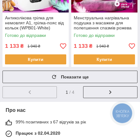
Антиколікова грілка для
Менструальна нагрівальна
немовлят A1, грілка-пояс від
подушка з масажем для
кольок (WPB01-White)
полегшення спазмів рожева
Brillix (WPB01-Pink)
Готово до відправки
Готово до відправки
1 133
1 133
₴
₴
1 940 ₴
1 940 ₴
Купити
Купити
Показати ще
1
/ 4
Про нас
КНОПКА
ЗВ'ЯЗКУ
99% позитивних з 67 відгуків за рік
Працює з 02.04.2020