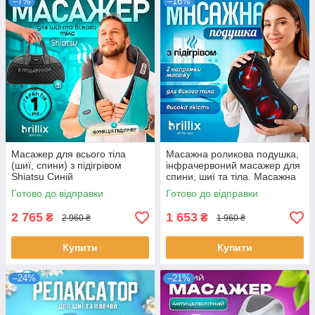
–7%
–16%
Масажер для всього тіла
Масажна роликова подушка,
(шиї, спини) з підігрівом
інфрачервоний масажер для
Shiatsu Синій
спини, шиї та тіла. Масажна
подушка для дома та авто
Готово до відправки
Готово до відправки
2 765
1 653
₴
₴
2 960 ₴
1 960 ₴
Купити
Купити
–24%
–21%