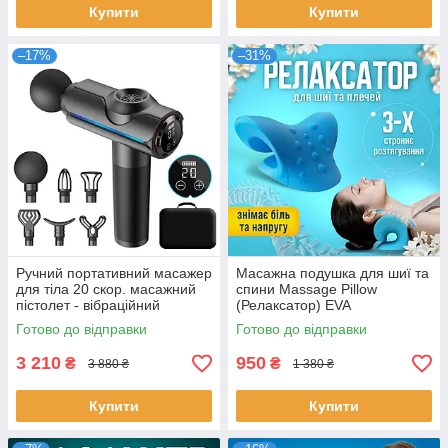
Купити
Купити
–17%
–31%
Ручний портативний масажер
Масажна подушка для шиї та
для тіла 20 скор. масажний
спини Massage Pillow
пістолет - вібраційний
(Релаксатор) EVA
ударний перкусійний
Готово до відправки
Готово до відправки
масажер
3 210
950
₴
₴
3 880 ₴
1 380 ₴
Купити
Купити