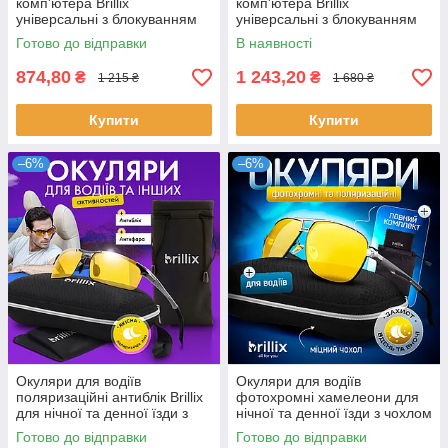
комп'ютера Brillix
комп'ютера Brillix
універсальні з блокуванням
універсальні з блокуванням
блакитного світла Окуляри
блакитного світла матові Mod
Готово до відправки
В наявності
для ПК гнучкі (PCG-В01)
4 (PCR-8922)
874,80
1 243,20
₴
₴
1 215 ₴
1 680 ₴
Купити
Купити
–6%
–6%
Окуляри для водіїв
Окуляри для водіїв
поляризаційні антиблік Brillix
фотохромні хамелеони для
для нічної та денної їзди з
нічної та денної їзди з чохлом
чохлом (BRL-012Y)
(SEN-PD2)
Готово до відправки
Готово до відправки