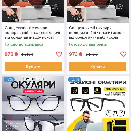
Сонцезахисні окуляри
Сонцезахисні окуляри
поляризаційні чоловічі жіночі
поляризаційні чоловічі жіночі
від сонця антивідблискові
від сонця антивідблискові
Brillix з чохлом в комплекті
Brillix з чохлом в комплекті
Готово до відправки
Готово до відправки
(NiOk1)
(NiOk1-R2)
973
973
₴
₴
1 143 ₴
1 143 ₴
Купити
Купити
–5%
–27%