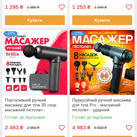
1 295
1 253
₴
₴
1 380 ₴
1 340 ₴
Купити
Купити
–16%
–23%
Портативний ручний
Перкусійний ручний масажер
масажер для тіла 30 скор.
для тіла Pro - масажний
масажний пістолет -
пістолет - ударний
вібраційний ударний
вібраційний електромасажер
Готово до відправки
Готово до відправки
перкусійний масажер
(Y10)
2 493
4 983
₴
₴
2 960 ₴
6 500 ₴