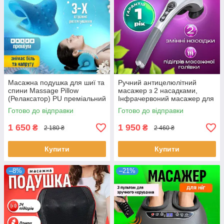
Масажна подушка для шиї та
Ручний антицелюлітний
спини Massage Pillow
масажер з 2 насадками,
(Релаксатор) PU преміальний
Інфрачервоний масажер для
матеріал
тіла (ніг, шиї і плечей).
Готово до відправки
Готово до відправки
1 650
1 950
₴
₴
2 180 ₴
2 460 ₴
Купити
Купити
–8%
–21%