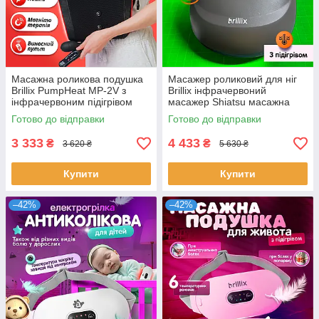
Масажна роликова подушка
Масажер роликовий для ніг
Brillix PumpHeat MP-2V з
Brillix інфрачервоний
інфрачервоним підігрівом
масажер Shiatsu масажна
магнітотерапією та помпою
подушка з пультом ДУ
Готово до відправки
Готово до відправки
3 333
4 433
₴
₴
3 620 ₴
5 630 ₴
Купити
Купити
–42%
–42%