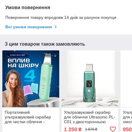
Умови повернення
Повернення товару впродовж 14 днів за рахунок покупця
Всі умови повернення
З цим товаром також замовляють
Портативний
Ультразвуковий скрабер
Ульт
ультразвуковий скрабер
для обличчя Ultrasonic PL-
для 
для чистки обличчя -
C01 з двосторонньою
омол
апарат для ультразвукової
силіконовою насадкою
ліфт
1 250
950
₴
1 670 ₴
чистки лиця, пілінгу шкіри
Зелений
Ultr