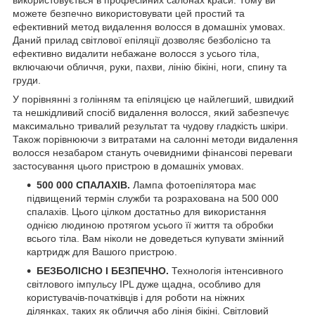
можете безпечно використовувати цей простий та
ефективний метод видалення волосся в домашніх умовах.
Даний прилад світлової епіляції дозволяє безболісно та
ефективно видалити небажане волосся з усього тіла,
включаючи обличчя, руки, пахви, лінію бікіні, ноги, спину та
груди.
У порівнянні з голінням та епіляцією це найлегший, швидкий
та нешкідливий спосіб видалення волосся, який забезпечує
максимально тривалий результат та чудову гладкість шкіри.
Також порівнюючи з витратами на салонні методи видалення
волосся незабаром стануть очевидними фінансові переваги
застосування цього пристрою в домашніх умовах.
500 000 СПАЛАХІВ.
Лампа фотоепілятора має
підвищений термін служби та розрахована на 500 000
спалахів. Цього цілком достатньо для використання
однією людиною протягом усього її життя та обробки
всього тіла. Вам ніколи не доведеться купувати змінний
картридж для Вашого пристрою.
БЕЗБОЛІСНО І БЕЗПЕЧНО.
Технологія інтенсивного
світлового імпульсу IPL дуже щадна, особливо для
користувачів-початківців і для роботи на ніжних
ділянках, таких як обличчя або лінія бікіні. Світловий