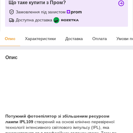
Що таке купити з Пром?
Замовлення під захистом
Доступна доставка
Опис
Характеристики
Доставка
Оплата
Умови п
Опис
Потужний фотоепілятор зі збільшеним ресурсом
лампи IPL109
створений на основі клінічно перевіреної
технології інтенсивного світлового імпульсу (IPL), яка
використовується в професійних салонах краси. Тому ви