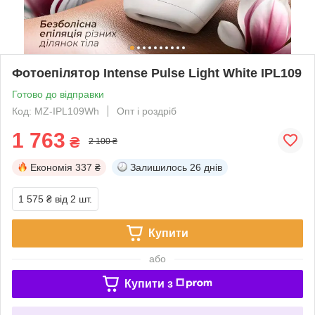
Фотоепілятор Intense Pulse Light White IPL109
Готово до відправки
Код: MZ-IPL109Wh
Опт і роздріб
1 763
₴
2 100 ₴
Економія
337 ₴
Залишилось
26 днів
1 575 ₴
від 2 шт.
Купити
або
Купити з