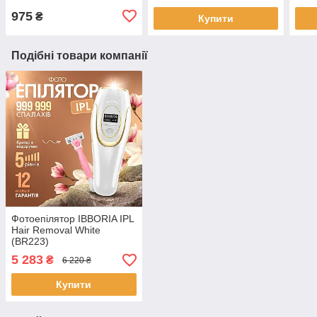
(Ion Cleaner 7C)
С3
975
₴
Купити
Подібні товари компанії
Фотоепілятор IBBORIA IPL
Hair Removal White
(BR223)
5 283
₴
6 220 ₴
Купити