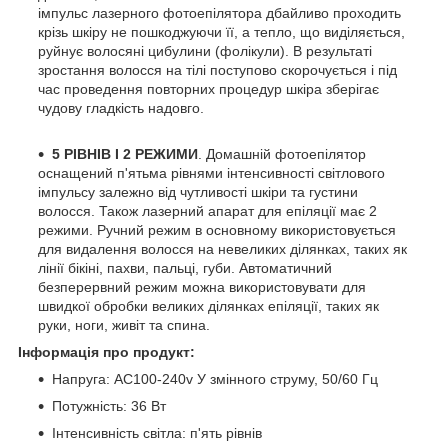
імпульс лазерного фотоепілятора дбайливо проходить
крізь шкіру не пошкоджуючи її, а тепло, що виділяється,
руйнує волосяні цибулини (фолікули). В результаті
зростання волосся на тілі поступово скорочується і під
час проведення повторних процедур шкіра зберігає
чудову гладкість надовго.
5 РІВНІВ І 2 РЕЖИМИ
. Домашній фотоепілятор
оснащений п'ятьма рівнями інтенсивності світлового
імпульсу залежно від чутливості шкіри та густини
волосся. Також лазерний апарат для епіляції має 2
режими. Ручний режим в основному використовується
для видалення волосся на невеликих ділянках, таких як
лінії бікіні, пахви, пальці, губи. Автоматичний
безперервний режим можна використовувати для
швидкої обробки великих ділянках епіляції, таких як
руки, ноги, живіт та спина.
Інформація про продукт:
Напруга: AC100-240v У змінного струму, 50/60 Гц
Потужність: 36 Вт
Інтенсивність світла: п'ять рівнів