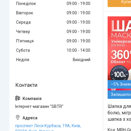
Купи
Понеділок
09:00
19:00
Вівторок
09:00
19:00
Середа
09:00
19:00
Четвер
09:00
19:00
Пʼятниця
09:00
19:00
Субота
10:00
14:00
Неділя
Вихідний
–5%
Залишилос
Шапка для
Інтернет-магазин "SBTR"
болю, мігр
шапка з х
проспект Леся Курбаса, 19А, Київ,
MRH-Gr