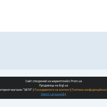
Сайт створений на маркетплейсі
Prom.ua
Продавець на Bigl.ua
Інтернет-магазин "SBTR" |
Поскаржитися на контент
|
Політика конфіденційност
Select Language
▼