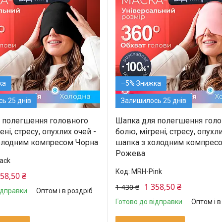
–5%
ь 25 днів
Залишилось 25 днів
 полегшення головного
Шапка для полегшення голо
ені, стресу, опухлих очей -
болю, мігрені, стресу, опухли
олодним компресом Чорна
шапка з холодним компрес
Рожева
ack
MRH-Pink
358,50 ₴
1 358,50 ₴
1 430 ₴
ідправки
Оптом і в роздріб
Готово до відправки
Оптом і в