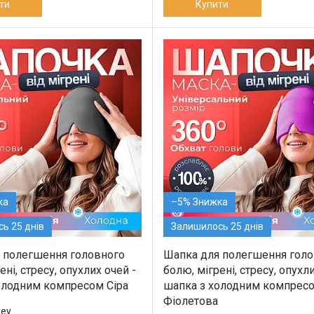
ти
Купити
–5%
ь 25 днів
Залишилось 25 днів
 полегшення головного
Шапка для полегшення голо
ені, стресу, опухлих очей -
болю, мігрені, стресу, опухли
олодним компресом Сіра
шапка з холодним компрес
Фіолетова
ey