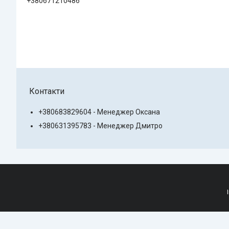
+380671210486
Контакти
+380683829604 - Менеджер Оксана
+380631395783 - Менеджер Дмитро