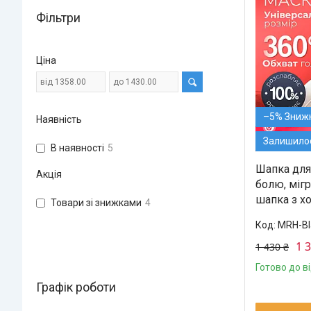
Фільтри
Ціна
–5%
Наявність
Залишилос
В наявності
5
Шапка для
Акція
болю, мігр
шапка з х
Товари зі знижками
4
MRH-Bl
1 
1 430 ₴
Готово до в
Графік роботи