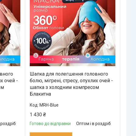
вного
Шапка для полегшення головного
х очей -
болю, мігрені, стресу, опухлих очей -
ом
шапка з холодним компресом
Блакитна
MRH-Blue
1 430 ₴
 роздріб
Готово до відправки
Оптом і в роздріб