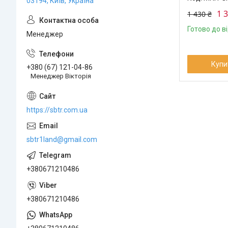
03194, Київ, Україна
1 
1 430 ₴
Готово до в
Менеджер
Купи
+380 (67) 121-04-86
Менеджер Вікторія
https://sbtr.com.ua
sbtr1land@gmail.com
+380671210486
+380671210486