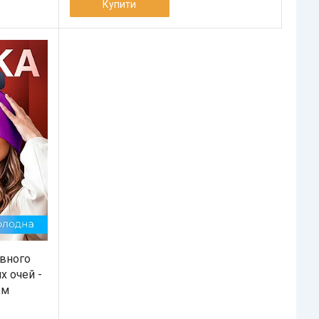
Купити
вного
х очей -
ом