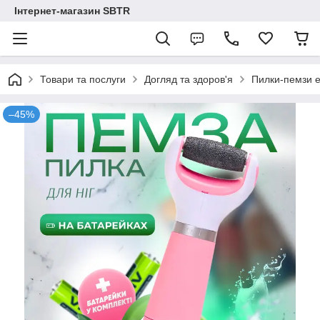
Інтернет-магазин SBTR
Товари та послуги
Догляд та здоров'я
Пилки-пемзи е
–45%