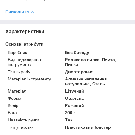
Приховати
Характеристики
Основні атрибути
Виробник
Без бренду
Вид педикюрного
Роликова пилка, Пемза,
інструменту
Пилка
Тип виробу
Двостороння
Матеріал інструменту
Алмазне напилення
натуральне, Сталь
Матеріал
Штучний
Форма
Овальна
Колір
Рожевий
Вага
200 г
Наявність ручки
Так
Тип упаковки
Пластиковий блістер