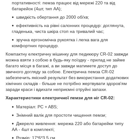
портативності: пемза працює від мережі 220 та від
батарейок (4шт, тип АА);
швидкість обертання до 2000 об/хв;
ефективність на рівні салонних процедур: доглянута,
гладенька, чиста шкіра стоп на тривалий час;
зручна ергономічна рукоятка і легка вага для
комфортних процедур.
Компактну електричну мішинку для педикюру CR-02 завжди
можна взяти з собою в будь-яку поїздку - прилад не займе
багато місця в багажі, а ви завжди матимете доступ до
звичного догляду за собою. Електрична пемза CR-02
забезпечить якісний результат без використання додаткових
хімічних складів - більше не потрібно жертвувати здоров'ям
заради краси і вдихати неприємні отруйні запахи.
Характеристики електричної пемзи для ніг CR-02:
Матеріал: PC + ABS;
Знімний валік для простоти чищення пемзи;
Джерело живлення: мережа 220 або батарейки типу
АА - 4шт в комплекті;
Розмір: 17*6*3,5 см.