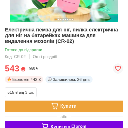
Електрична пемза для ніг, пилка електрична
для ніг на батарейках Машинка для
видалення мозолів (CR-02)
Готово до відправки
Код: CR-02
Опт і роздріб
543
₴
985 ₴
Економія
442 ₴
Залишилось
26 днів
515 ₴
від 3 шт.
Купити
або
Купити з