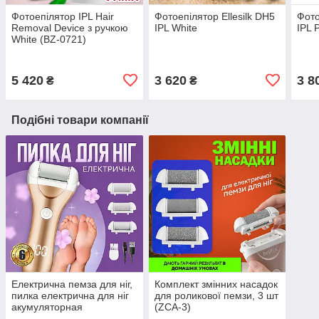
Фотоепілятор IPL Hair
Фотоепілятор Ellesilk DH5
Фото
Removal Device з ручкою
IPL White
IPL 
White (BZ-0721)
5 420
3 620
3 8
₴
₴
Подібні товари компанії
Електрична пемза для ніг,
Комплект змінних насадок
пилка електрична для ніг
для роликової пемзи, 3 шт
акумуляторная
(ZCA-3)