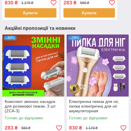
830
283
₴
₴
1 170 ₴
560 ₴
Купити
Купити
Акційні пропозиції та новинки
–49%
–29%
Комплект змінних насадок
Електрична пемза для ніг,
для роликової пемзи, 3 шт
пилка електрична для ніг
(ZCA-3)
акумуляторная
Готово до відправки
Готово до відправки
283
830
₴
₴
560 ₴
1 170 ₴