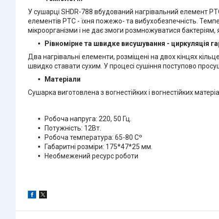
У сушарці SHDR-788 вбудований нагрівальний елемент PT
елементів PTC - їхня пожежо- та вибухобезпечність. Темпе
мікроорганізми і не дає змоги розмножуватися бактеріям, 
Рівномірне та швидке висушування - циркуляція га
Два нагрівальні елементи, розміщені на двох кінцях кіль
швидко ставати сухим. У процесі сушіння поступово просу
Матеріали
Сушарка виготовлена з вогнестійких і вогнестійких матері
Робоча напруга: 220, 50 Гц.
Потужність: 12Вт.
Робоча температура: 65-80 Сº
Габаритні розміри: 175*47*25 мм.
Необмежений ресурс роботи