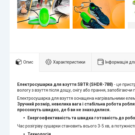
Опис
Характеристики
Інформація дл
Електросушарка для взуття SBTR (SHDR-788)
- це прист
вологу з взуття після дощу, снігу або прання, запобігаючи
Електросушарка для взуття оснащена нагрівальними елемен
Зручний розмір, невелика вага і стабільна робота робл
просохнуть швидко, де б ви не знаходилися.
Енергоефективність та швидка готовність до робо
Час розігріву сушарки становить всього 3-5 хв, а потужність
Технологія