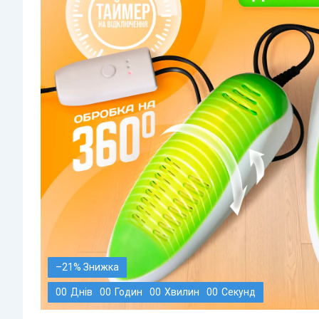
–21%
0
0
Днів
0
0
Годин
0
0
Хвилин
0
0
Секунд