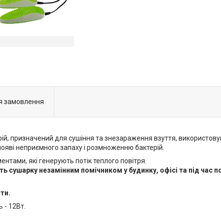
я замовлення
рій, призначений для сушіння та знезараження взуття, використову
 появі неприємного запаху і розмноженню бактерій.
тами, які генерують потік теплого повітря.
ять сушарку незамінним помічником у будинку, офісі та під час 
ти.
 - 12Вт.