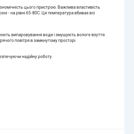
ономічність цього пристрою. Важлива властивість
ні - на рівні 65-80C. Ця температура вбиває всі
орюють випаровування води і змушують вологе взуття
рячого повітря в замкнутому просторі.
безпечуючи надійну роботу.