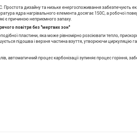
C. Простота дизайну та низьке енергоспоживання забезпечують ек
ратура ядра нагрівального елемента досягає 150C, а робочої поверх
які є причиною неприємного запаху.
рячого повітря без "мертвих зон"
цеподібної пластини, яка може рівномірно розсіювати тепло, приск
шується підошва і верхня частина взуття, утворюючи циркуляцію га
алів, автоматичний процес карбонізації зупиняє процес горіння, за