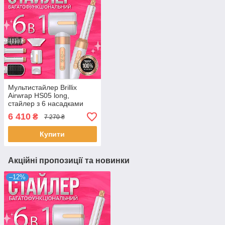
Мультистайлер Brillix
Airwrap HS05 long,
стайлер з 6 насадками
Білий
6 410
₴
7 270 ₴
Купити
Акційні пропозиції та новинки
–12%