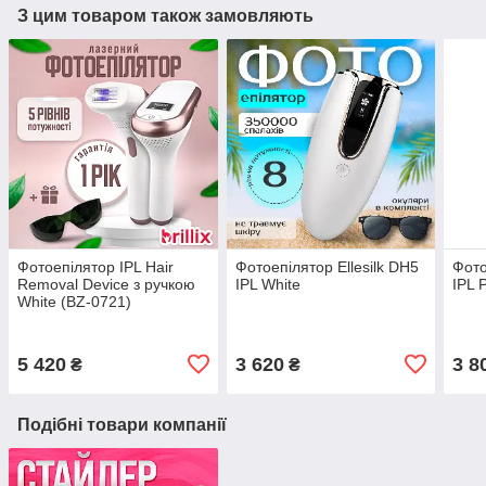
З цим товаром також замовляють
Фотоепілятор IPL Hair
Фотоепілятор Ellesilk DH5
Фото
Removal Device з ручкою
IPL White
IPL 
White (BZ-0721)
5 420
3 620
3 8
₴
₴
Подібні товари компанії