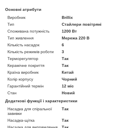
Основні атрибути
Виробник
Brillix
Тип
Стайлери повітряні
Споживана потужність
1200 Вт
Тип живлення
Мережа 220 В
Кількість насадок
6
Кількість режимів роботи
3
Терморегулятор
Так
Керамічне покриття
Так
Країна виробник
Китай
Колір корпусу
Чорний
Гарантійний термін
12 міс
Стан
Новий
Додаткові функції і характеристики
Насадка для спіральної
Так
завивки
Насадка-щітка
Так
Насадка для випрямляння
Так