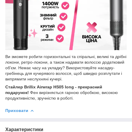
Ви зможете робити горизонтальні та спіральні, великі та дрібні
локони, ретро-локони, а також надавати волоссю додатковий
об'єм. Немає часу на укладку? Використовуйте насадку-
гребінець для кучерявого волосся, щоб швидко розплутати і
випрямити неслухняні кучері.
Стайлер Brillix
Airwrap
HS05 long - прекрасний
подарунок!
Фен вирізняється гарною обробкою, високою
продуктивністю, зручністю в роботі.
Приховати
Характеристики