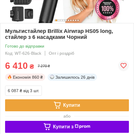
Мультистайлер Brillix Airwrap HS05 long,
стайлер з 6 насадками Чорний
Готово до відправки
Код: WT-626-Black
Опт і роздріб
6 410
₴
7 270 ₴
Економія
860 ₴
Залишилось
26 днів
6 087 ₴
від 3 шт.
Купити
або
Купити з