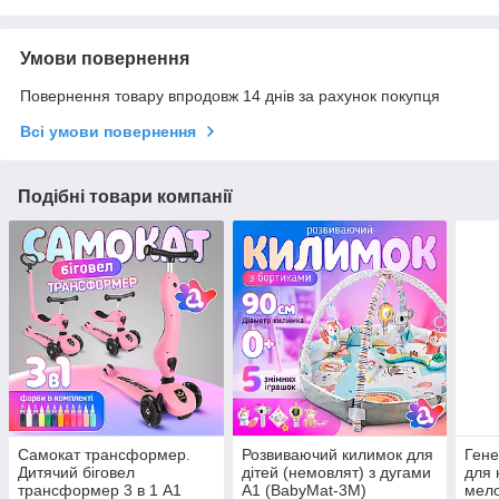
Умови повернення
Повернення товару впродовж 14 днів за рахунок покупця
Всі умови повернення
Подібні товари компанії
Самокат трансформер.
Розвиваючий килимок для
Гене
Дитячий біговел
дітей (немовлят) з дугами
для 
трансформер 3 в 1 A1
A1 (BabyMat-3M)
мело