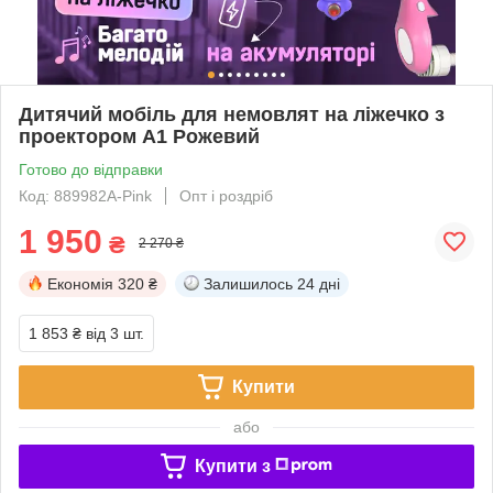
Дитячий мобіль для немовлят на ліжечко з
проектором A1 Рожевий
Готово до відправки
Код: 889982A-Pink
Опт і роздріб
1 950
₴
2 270 ₴
Економія
320 ₴
Залишилось
24 дні
1 853 ₴
від 3 шт.
Купити
або
Купити з