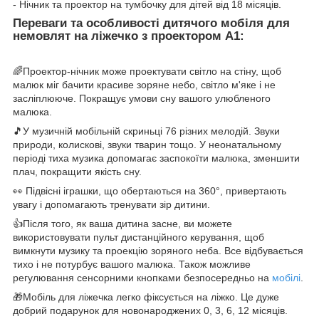
- Нічник та проектор на тумбочку для дітей від 18 місяців.
Переваги та особливості дитячого мобіля для
немовлят на ліжечко з проектором A1:
🌈Проектор-нічник може проектувати світло на стіну, щоб
малюк міг бачити красиве зоряне небо, світло м'яке і не
засліплююче. Покращує умови сну вашого улюбленого
малюка.
🎵У музичній мобільній скриньці 76 різних мелодій. Звуки
природи, колискові, звуки тварин тощо. У неонатальному
періоді тиха музика допомагає заспокоїти малюка, зменшити
плач, покращити якість сну.
👀 Підвісні іграшки, що обертаються на 360°, привертають
увагу і допомагають тренувати зір дитини.
👍Після того, як ваша дитина засне, ви можете
використовувати пульт дистанційного керування, щоб
вимкнути музику та проекцію зоряного неба. Все відбувається
тихо і не потурбує вашого малюка. Також можливе
регулювання сенсорними кнопками безпосередньо на
мобілі
.
🎁Мобіль для ліжечка легко фіксується на ліжко. Це дуже
добрий подарунок для новонароджених 0, 3, 6, 12 місяців.