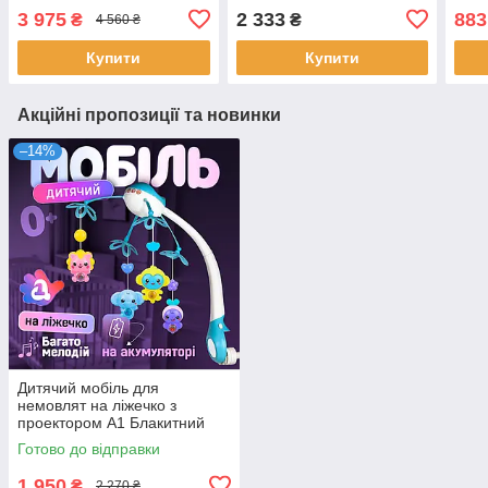
Scooter Рожевий
зоря
3 975
2 333
883
₴
₴
4 560 ₴
Купити
Купити
Акційні пропозиції та новинки
–14%
Дитячий мобіль для
немовлят на ліжечко з
проектором A1 Блакитний
Готово до відправки
1 950
₴
2 270 ₴