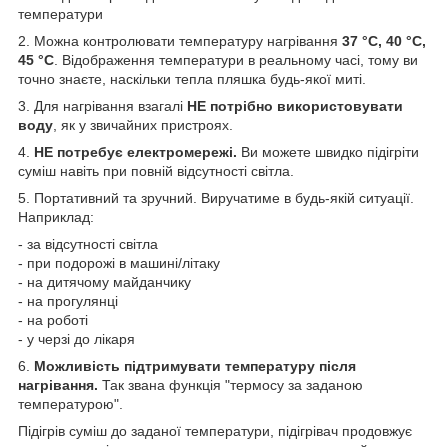
температури
2. Можна контролювати температуру нагрівання
37 °C, 40 °C,
45 °C
. Відображення температури в реальному часі, тому ви
точно знаєте, наскільки тепла пляшка будь-якої миті.
3. Для нагрівання взагалі
НЕ потрібно використовувати
воду
, як у звичайних пристроях.
4.
НЕ потребує електромережі.
Ви можете швидко підігріти
суміш навіть при повній відсутності світла.
5. Портативний та зручний. Виручатиме в будь-якій ситуації.
Наприклад:
- за відсутності світла
- при подорожі в машині/літаку
- на дитячому майданчику
- на прогулянці
- на роботі
- у черзі до лікаря
6.
Можливість підтримувати температуру після
нагрівання.
Так звана функція "термосу за заданою
температурою".
Підігрів суміш до заданої температури, підігрівач продовжує