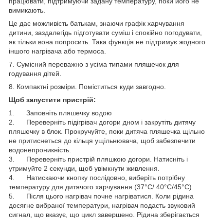
працювати, підтримуючи задану температуру, поки його не
вимикають.
Це дає можливість батькам, знаючи графік харчування
дитини, заздалегідь підготувати суміш і спокійно погодувати,
як тільки вона попросить. Така функція не підтримує жодного
іншого нагрівача або термоса.
7. Сумісний переважно з усіма типами пляшечок для
годування дітей.
8. Компактні розміри. Поміститься куди завгодно.
Щоб запустити пристрій:
1. Заповніть пляшечку водою
2. Переверніть підігрівач догори дном і закрутіть дитячу
пляшечку в блок. Прокручуйте, поки дитяча пляшечка щільно
не притиснеться до кільця ущільнювача, щоб забезпечити
водонепроникність.
3. Переверніть пристрій пляшкою догори. Натисніть і
утримуйте 2 секунди, щоб увімкнути живлення.
4. Натискаючи кнопку послідовно, виберіть потрібну
температуру для дитячого харчування (37°C/ 40°C/45°C)
5. Після цього нагрівач почне нагріватися. Коли рідина
досягне вибраної температури, нагрівач подасть звуковий
сигнал, що вказує, що цикл завершено. Рідина зберігається