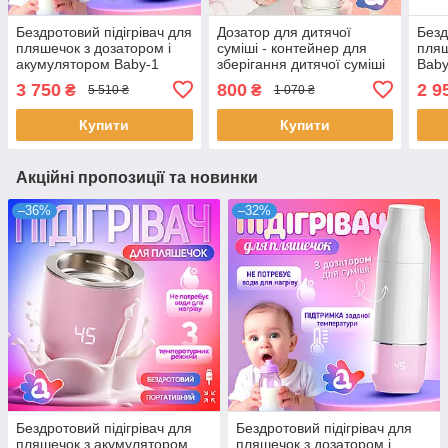
Бездротовий підігрівач для
Дозатор для дитячої
Безд
пляшечок з дозатором і
суміші - контейнер для
пляш
акумулятором Baby-1
зберігання дитячої суміші
Baby
Baby-1
3 750
800
2 9
₴
₴
5 510 ₴
1 070 ₴
Купити
Купити
Акційні пропозиції та новинки
–36%
–32%
Бездротовий підігрівач для
Бездротовий підігрівач для
пляшечок з акумулятором
пляшечок з дозатором і