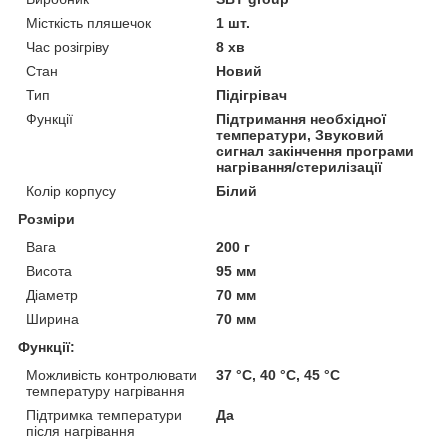
Місткість пляшечок
1 шт.
Час розігріву
8 хв
Стан
Новий
Тип
Підігрівач
Функції
Підтримання необхідної
температури, Звуковий
сигнал закінчення програми
нагрівання/стерилізації
Колір корпусу
Білий
Розміри
Вага
200 г
Висота
95 мм
Діаметр
70 мм
Ширина
70 мм
Функції:
Можливість контролювати
37 °C, 40 °C, 45 °C
температуру нагрівання
Підтримка температури
Да
після нагрівання