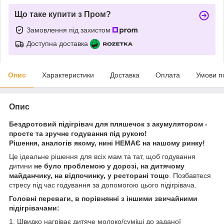
Що таке купити з Пром?
Замовлення під захистом
Доступна доставка
Опис
Характеристики
Доставка
Оплата
Умови п
Опис
Бездротовий підігрівач для пляшечок з акумулятором -
просте та зручне годування під рукою!
Рішення, аналогів якому, нині НЕМАЄ на нашому ринку!
Це ідеальне рішення для всіх мам та тат, щоб годування
дитини
не було проблемою у дорозі, на дитячому
майданчику, на відпочинку, у ресторані тощо
. Позбавтеся
стресу під час годування за допомогою цього підігрівача.
Головні переваги, в порівнянні з іншими звичайними
підігрівачами:
1. Швидко нагріває дитяче молоко/суміші до заданої