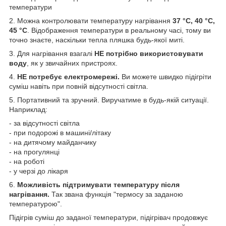
температури
2. Можна контролювати температуру нагрівання
37 °C, 40 °C,
45 °C
. Відображення температури в реальному часі, тому ви
точно знаєте, наскільки тепла пляшка будь-якої миті.
3. Для нагрівання взагалі
НЕ потрібно використовувати
воду
, як у звичайних пристроях.
4.
НЕ потребує електромережі.
Ви можете швидко підігріти
суміш навіть при повній відсутності світла.
5. Портативний та зручний. Виручатиме в будь-якій ситуації.
Наприклад:
- за відсутності світла
- при подорожі в машині/літаку
- на дитячому майданчику
- на прогулянці
- на роботі
- у черзі до лікаря
6.
Можливість підтримувати температуру після
нагрівання.
Так звана функція "термосу за заданою
температурою".
Підігрів суміш до заданої температури, підігрівач продовжує