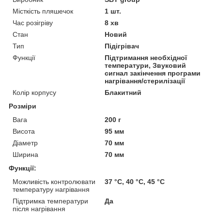
Місткість пляшечок
1 шт.
Час розігріву
8 хв
Стан
Новий
Тип
Підігрівач
Функції
Підтримання необхідної
температури, Звуковий
сигнал закінчення програми
нагрівання/стерилізації
Колір корпусу
Блакитний
Розміри
Вага
200 г
Висота
95 мм
Діаметр
70 мм
Ширина
70 мм
Функції:
Можливість контролювати
37 °C, 40 °C, 45 °C
температуру нагрівання
Підтримка температури
Да
після нагрівання