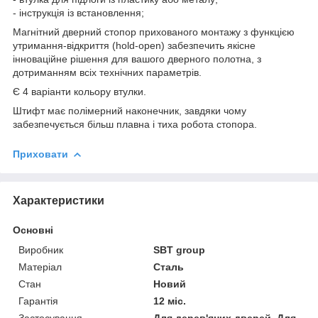
- інструкція із встановлення;
Магнітний дверний стопор прихованого монтажу з функцією
утримання-відкриття (hold-open) забезпечить якісне
інноваційне рішення для вашого дверного полотна, з
дотриманням всіх технічних параметрів.
Є 4 варіанти кольору втулки.
Штифт має полімерний наконечник, завдяки чому
забезпечується більш плавна і тиха робота стопора.
Приховати
Характеристики
Основні
Виробник
SBT group
Матеріал
Сталь
Стан
Новий
Гарантія
12 міс.
Застосування
Для дерев'яних дверей, Для