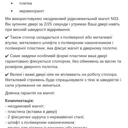
плитка
керамограніт
Ми використовуємо неодимовий рідкоземельний магніт N33.
Він зупиняє двері за 2/25 секунди і утримає Ваші двері навіть
при високій швидкості відкривання.
✔️ Також стопор складається з полімерної або металевої
втулки, металевого штифта з полімерним наконечником і
полімерної пластини, яка фіксує магніт в дверному полотні.
✔️ Саме завдяки особливій формі пластини ваші двері
гарантовано фіксуються стопором, без обмежень за вагою та
розміром дверного полотна.
✔️ Великі і важкі двері ніяк не впливають на роботу стопора.
Металевий стрижень буде спрацьовувати з тією ж швидкістю і
сила утримання не зміниться.
Довічна гарантія на магніт.
Комплектація:
- неодимовий магніт;
- пластина (вставка в двері)
- 2 фіксуючих шурупа з нержавіючої сталі;
- штифт з полімерним наконечником;
- втулка для підлоги із пластику або металу;