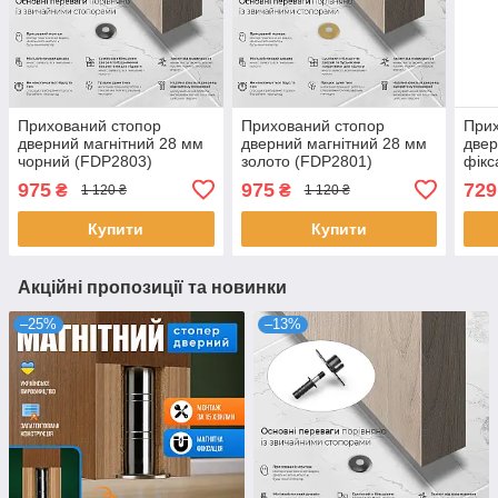
Прихований стопор
Прихований стопор
Прих
дверний магнітний 28 мм
дверний магнітний 28 мм
двер
чорний (FDP2803)
золото (FDP2801)
фікс
сріб
975
975
729
₴
₴
1 120 ₴
1 120 ₴
Купити
Купити
Акційні пропозиції та новинки
–25%
–13%