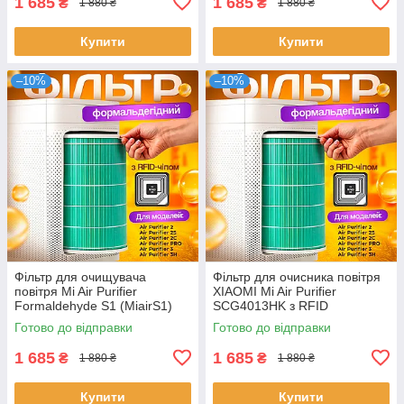
1 685
1 685
₴
₴
1 880 ₴
1 880 ₴
Купити
Купити
–10%
–10%
Фільтр для очищувача
Фільтр для очисника повітря
повітря Mi Air Purifier
XIAOMI Mi Air Purifier
Formaldehyde S1 (MiairS1)
SCG4013HK з RFID
No chip
Готово до відправки
Готово до відправки
1 685
1 685
₴
₴
1 880 ₴
1 880 ₴
Купити
Купити