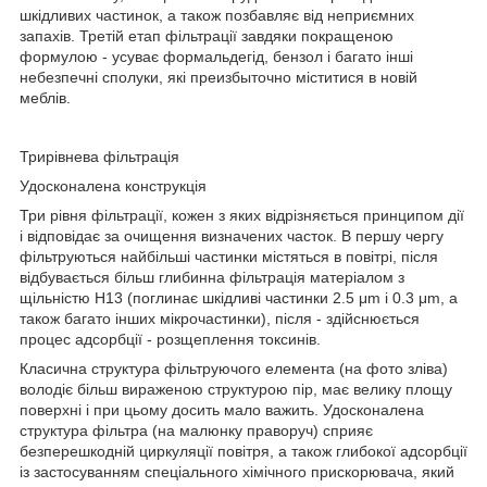
шкідливих частинок, а також позбавляє від неприємних
запахів. Третій етап фільтрації завдяки покращеною
формулою - усуває формальдегід, бензол і багато інші
небезпечні сполуки, які преизбыточно міститися в новій
меблів.
Трирівнева фільтрація
Удосконалена конструкція
Три рівня фільтрації, кожен з яких відрізняється принципом дії
і відповідає за очищення визначених часток. В першу чергу
фільтруються найбільші частинки містяться в повітрі, після
відбувається більш глибинна фільтрація матеріалом з
щільністю Н13 (поглинає шкідливі частинки 2.5 μm і 0.3 μm, а
також багато інших мікрочастинки), після - здійснюється
процес адсорбції - розщеплення токсинів.
Класична структура фільтруючого елемента (на фото зліва)
володіє більш вираженою структурою пір, має велику площу
поверхні і при цьому досить мало важить. Удосконалена
структура фільтра (на малюнку праворуч) сприяє
безперешкодній циркуляції повітря, а також глибокої адсорбції
із застосуванням спеціального хімічного прискорювача, який