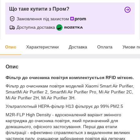
Що таке купити з Пром?
Замовлення під захистом
Доступна доставка
Опис
Характеристики
Доставка
Оплата
Умови п
Опис
Фільтр до очисника повітря комплектується RFID міткою.
Фільтр до очисникам повітря моделей Xiaomi Smart Air Purifier,
SmartMi Air Purifier 2, SmartMi Air Purifier Pro, Mi Air Purifier 2C,
Mi Air Purifier 2H, Mi Air Purifier 3H.
Ультраплотный HEPA-фільтр H13 фільтрує до 99% PM2.5
M2R-FLP High Density - вдосконалений варіант змінного
картриджа до очисника повітря, який призначений для
домашнього, офісного застосування. Перші два етапи
фільтрації - ефективно справляються з видаленням великих
частинок пилу, очищаючи забруднене повітря від летючих