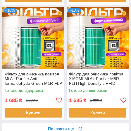
–10%
–10%
Фільтр для очисника повітря
Фільтр для очисника повітря
Mi Air Purifier Anti-
XIAOMI Mi Air Purifier M8R-
formaldehyde Green M1R-FLP
FLH High Density з RFID
(SCG4013HK) з RFID
Готово до відправки
Готово до відправки
1 685
1 685
₴
₴
1 880 ₴
1 880 ₴
Купити
Купити
Показати ще