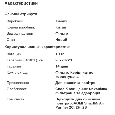
Характеристики
Основні атрибути
Виробник
Xiaomi
Країна виробник
Китай
Вид запчастини
Фільтр
Стан
Новий
Користувальницькі характеристики
Вага (кг)
1.115
Габарити (ВхШхГ), см
20х20х29
Гарантія
14 днів
Комплектація
Фільтр; Керівництво
користувача
Призначення
Для очисника повітря
Особливості
Спосіб очищення: механічна
фільтрація та адсорбція
Сумісність
Підходить для очисника
повітря XIAOMI SmartMi Air
Purifier 2C, 2H, 2S