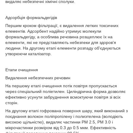
видаляє небезпечні хімічні сполуки.
Адсорбція формальдегідів
Першим кроком фільтрації, є видалення летких токсичних
елементів. Адсорбент надійно утримує молекули
формальдегіду, а особлива речовина розщеплює їх на
елементи, які не представляють небезпеки для здоров'я
людини. На другому етапі елементи розпаду об'єднуються
утворюючи каталізатор.
Етапи очищення
Видалення небезпечних речовин
На першому етапі очищення потік повітря пропускається
через спеціальний поліетилен. Циліндрична форма дозволяє
ефективно усунути забруднення всмоктуючи повітря зі всіх
сторін.
На другому етапі гофрована поверхня шару, який виконаний з
поєднання волокон поліпропілену і полиэтелена (володіють
високою щільністю), видаляє частинки РМ 2.5, РМ 3.0 і
мікрочастинки розміром від 0.3 до 0.5 мкм. Ефективність