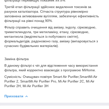
фільтрації перевищує показник 99.5%.
Третій етап фільтрації здійснює видалення токсинів за
рахунок каталізатора. Сітчаста структура рівномірно
заповнена активованим вугіллям, забезпечує ефективність
фільтрації на рівні понад 90%.
Фільтр справить очищення від
аміаку, індолу, сірководню,
триметилиндола, три метиламіну, етану, сірководню,
метантиола (виділяється із побутового сміття),
формальдегідів, радоновоно газу, аміаку (випаровується з
сучасних будівельних матеріалів).
Заміна фільтра
В даному фільтрі є чіп для відстеження часу використання
фільтра, який корректно взаємодіє з програмою MiHome.
Сумісність: Очищувач повітря Smart Air Purifier,SmartMi Air
Purifier 2, SmartMi Air Purifier Pro, Mi Air Purifier 2C, Mi Air
Purifier 2H, Mi Air Purifier 3H
Приховати