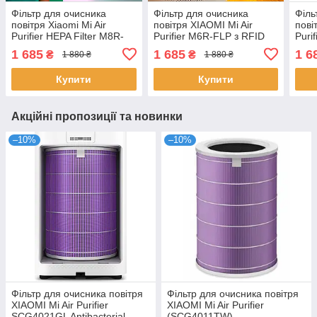
Фільтр для очисника
Фільтр для очисника
Філь
повітря Xiaomi Mi Air
повітря XIAOMI Mi Air
пові
Purifier HEPA Filter M8R-
Purifier M6R-FLP з RFID
Puri
FLH (SCG4021GL)
Anti
1 685
1 685
1 6
₴
₴
1 880 ₴
1 880 ₴
Antibacterial з RFID
Купити
Купити
Акційні пропозиції та новинки
–10%
–10%
Фільтр для очисника повітря
Фільтр для очисника повітря
XIAOMI Mi Air Purifier
XIAOMI Mi Air Purifier
SCG4021GL Antibacterial
(SCG4011TW)