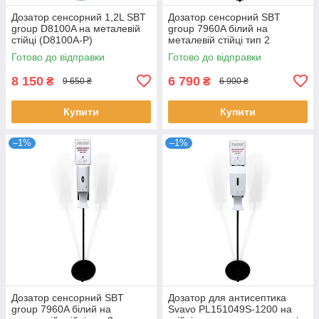
Дозатор сенсорний 1,2L SBT
Дозатор сенсорний SBT
group D8100A на металевій
group 7960A білий на
стійці (D8100A-P)
металевій стійці тип 2
(7960A-P2)
Готово до відправки
Готово до відправки
8 150
6 790
₴
₴
9 650 ₴
6 900 ₴
Купити
Купити
–1%
–1%
Дозатор сенсорний SBT
Дозатор для антисептика
group 7960A білий на
Svavo PL151049S-1200 на