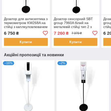
Дозатор для антисептика з
Дозатор сенсорний SBT
Доза
термометром KW268A на
group 7960A білий на
grou
стійці з каплеуловлювачем
металевій стійці тип 2 з
стій
і табличкою (KW268A-
каплеуловлювачем
і та
6 750
7 260
6 2
₴
₴
7 370 ₴
BPBKT)
(7960A-PK2)
BPB
Купити
Купити
Акційні пропозиції та новинки
–16%
–2%