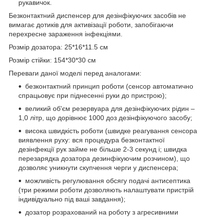
рукавичок.
Безконтактний диспенсер для дезінфікуючих засобів не
вимагає дотиків для активізації роботи, запобігаючи
перехресне зараження інфекціями.
Розмір дозатора: 25*16*11.5 см
Розмір стійки: 154*30*30 см
Переваги даної моделі перед аналогами:
безконтактний принцип роботи (сенсор автоматично
спрацьовує при піднесенні руки до пристрою);
великий об'єм резервуара для дезінфікуючих рідин –
1,0 літр, що дорівнює 1000 доз дезінфікуючого засобу;
висока швидкість роботи (швидке реагування сенсора
виявлення руху: вся процедура безконтактної
дезінфекції рук займе не більше 2-3 секунд і; швидка
перезарядка дозатора дезинфікуючим розчином), що
дозволяє уникнути скупчення черги у диспенсера;
можливість регулювання обсягу подачі антисептика
(три режими роботи дозволяють налаштувати пристрій
індивідуально під ваші завдання);
дозатор розрахований на роботу з агресивними