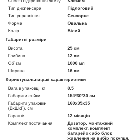
Спосіб відкривання замку
Ключем
Тип диспенсера
Підлоговий
Тип управління
Сенсорне
Форма
Овальна
Колір
Білий
Габаритні розміри
Висота
25 см
Глибина
12 см
Об`єм
1000 мл
Ширина
16 см
Користувальницькі характеристики
Вага в упаковці, кг
8.5
Габарити стійки
154*30*30 см
Габарити упаковки
160х35х35
(ВхШхГ), см
Гарантія
12 місяців
Комплект постачання
Дозатор, монтажний
комплект, комплект
батарейок або блок
живлення на вибір покупця,