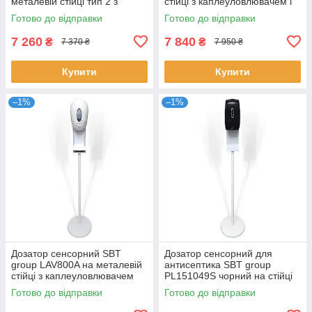
металевій стійці тип 2 з
стійці з каплеуловлювачем і
каплеуловлювачем (7960A-
табличкою (PL151049S-
Готово до відправки
Готово до відправки
PK2)
1200BPKT)
7 260
7 840
₴
₴
7 370 ₴
7 950 ₴
Купити
Купити
–1%
–1%
Дозатор сенсорний SBT
Дозатор сенсорний для
group LAV800A на металевій
антисептика SBT group
стійці з каплеуловлювачем
PL151049S чорний на стійці
(LAV800A-PK)
(PL151049SB-P)
Готово до відправки
Готово до відправки