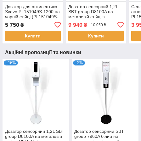
Дозатор для антисептика
Дозатор сенсорний 1,2L
Сенс
Svavo PL151049S-1200 на
SBT group D8100A на
анти
чорній стійці (PL151049S-
металевій стійці з
PL15
1200BP)
каплеуловлювачем
1510
5 750
9 940
3 9
₴
₴
10 050 ₴
(D8100A-PK)
Купити
Купити
Акційні пропозиції та новинки
–16%
–2%
Дозатор сенсорний 1,2L SBT
Дозатор сенсорний SBT
group D8100A на металевій
group 7960A білий на