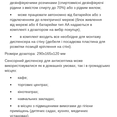
дезінфікуючими розчинами (спиртовмісні дезінфікуючі
рідини з вмістом спирту до 70%) або з рідким милом;
може працювати автономно від батарейок або з
підключенням до електричної мережі (блок живлення
від мережі або 4 батарейки тип АА надаються в
комплекті з дозатором на вибір покупця);
в комплект входить все необхідне для монтажу
диспенсера на стіну (дюбеля і посадкова пластина для
розмітки позицій кріплення на стіні).
Розміри дозатора: 290х165х120 мм
Сенсорний диспенсер для антисептика може
використовуватися як в домашніх умовах, так і в громадських
місцях:
кафе;
торгових центрах;
кінотеатрах;
навчальних закладах;
в місцях з підвищеними вимогами до гігієни
приміщень (дитячих садах, кухнях, медичних
установах).