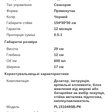
Тип управління
Сенсорне
Форма
Прямокутна
Колір
Чорний
Габарити стійки
154*30*30 см
Гарантія
12 місяців
Пропорція суміші
0.5-1
Габаритні розміри
Висота
29 см
Глибина
12 см
Об`єм
600 мл
Ширина
17 см
Користувальницькі характеристики
Комплектація
Дозатор, інструкція,
кріпильні еллементи, блок
живлення від мережі або
батарейки на вибір покупця,
стійка металева підлогова,
каплеулавливатель
Мoдель
PL151049SB-PK