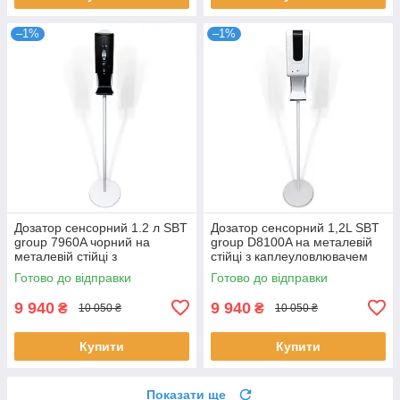
–1%
–1%
Дозатор сенсорний 1.2 л SBT
Дозатор сенсорний 1,2L SBT
group 7960A чорний на
group D8100A на металевій
металевій стійці з
стійці з каплеуловлювачем
каплеуловлювачем (7960AB-
(D8100A-PK)
Готово до відправки
Готово до відправки
PK)
9 940
9 940
₴
₴
10 050 ₴
10 050 ₴
Купити
Купити
Показати ще