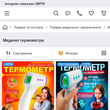
Інтернет-магазин SBTR
Товари та послуги
Товари медичного призначення
М
Медичні термометри
Сортування
0
Фільтри
–43%
Топ продажів
–11%