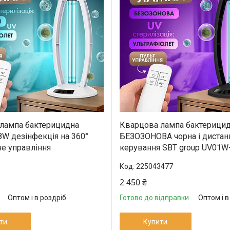
лампа бактерицидна
Кварцова лампа бактерици
8W дезінфекція на 360°
БЕЗОЗОНОВА чорна і дистан
не управління
керування SBT group UV01
225043477
2 450 ₴
Оптом і в роздріб
Готово до відправки
Оптом і в
ти
Купити