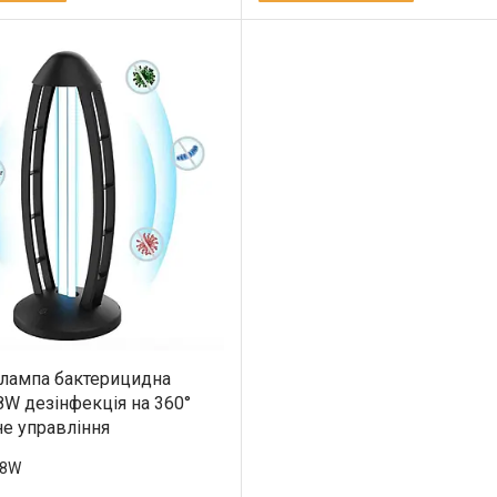
лампа бактерицидна
8W дезінфекція на 360°
не управління
38W