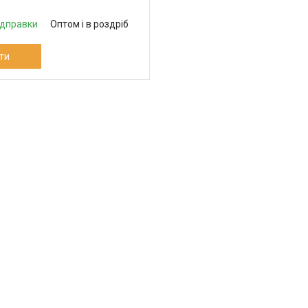
ідправки
Оптом і в роздріб
ти