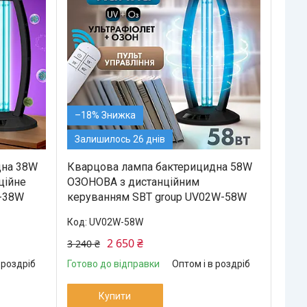
–18%
Залишилось 26 днів
дна 38W
Кварцова лампа бактерицидна 58W
ційне
ОЗОНОВА з дистанційним
W-38W
керуванням SBT group UV02W-58W
UV02W-58W
2 650 ₴
3 240 ₴
 роздріб
Готово до відправки
Оптом і в роздріб
Купити