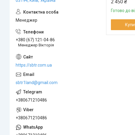
03194, Київ, Україна
2 450 ₴
Готово до в
Менеджер
Купи
+380 (67) 121-04-86
Менеджер Вікторія
https://sbtr.com.ua
sbtr1land@gmail.com
+380671210486
+380671210486