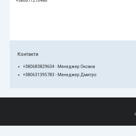
+380671210486
Контакти
+380683829604 - Менеджер Оксана
+380631395783 - Менеджер Дмитро