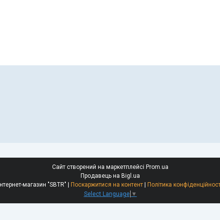
Сайт створений на маркетплейсі
Prom.ua
Продавець на Bigl.ua
Інтернет-магазин "SBTR" |
Поскаржитися на контент
|
Політика конфіденційност
Select Language
▼